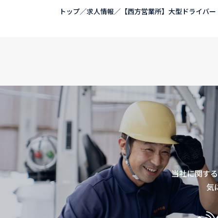
トップ
／
求人情報
／
【西方営業所】大型ドライバー
当社に関する
気