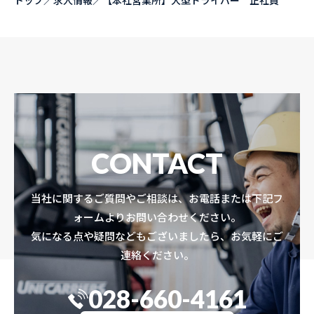
トップ
／
求人情報
／
【本社営業所】大型ドライバー 正社員
CONTACT
当社に関するご質問やご相談は、お電話または下記フ
ォームよりお問い合わせください。
気になる点や疑問などもございましたら、お気軽にご
連絡ください。
028-660-4161