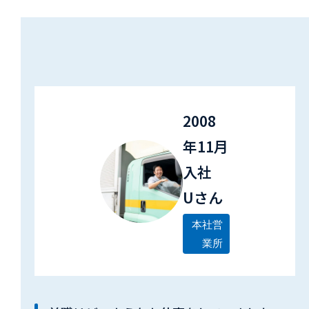
2008
年11月
入社
Uさん
本社営
業所